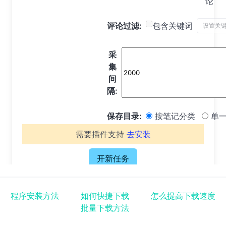
论
评论过滤:
包含关键词
设置关
采
集
间
隔:
保存目录:
按笔记分类
单一
需要插件支持
去安装
开新任务
程序安装方法
如何快捷下载
怎么提高下载速度
批量下载方法