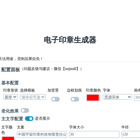
电子印章生成器
非法用途，否则后果自负！
配置面板
（问题反馈与建议：微信【imjimi8】）
基本配置
印章形状
选择模板
加背景
边框划痕
印章颜色
字体
画
老化效果
主文字配置
是否显示
文字颜
文案
字体大小
半径
色