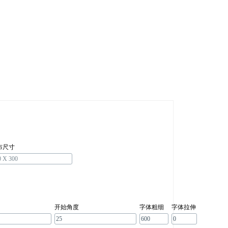
布尺寸
开始角度
字体粗细
字体拉伸