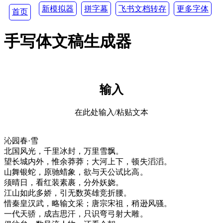
新模拟器
拼字幕
飞书文档转存
更多字体
首页
手写体文稿生成器
输入
在此处输入/粘贴文本
沁园春·雪
北国风光，千里冰封，万里雪飘。
望长城内外，惟余莽莽；大河上下，顿失滔滔。
山舞银蛇，原驰蜡象，欲与天公试比高。
须晴日，看红装素裹，分外妖娆。
江山如此多娇，引无数英雄竞折腰。
惜秦皇汉武，略输文采；唐宗宋祖，稍逊风骚。
一代天骄，成吉思汗，只识弯弓射大雕。