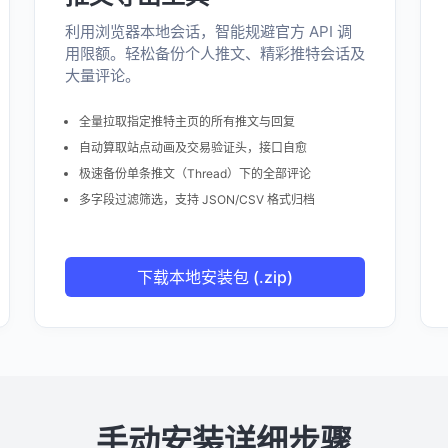
利用浏览器本地会话，智能规避官方 API 调
用限额。轻松备份个人推文、精彩推特会话及
大量评论。
全量拉取指定推特主页的所有推文与回复
自动算取站点动画及交易验证头，接口自愈
极速备份单条推文（Thread）下的全部评论
多字段过滤筛选，支持 JSON/CSV 格式归档
下载本地安装包 (.zip)
手动安装详细步骤