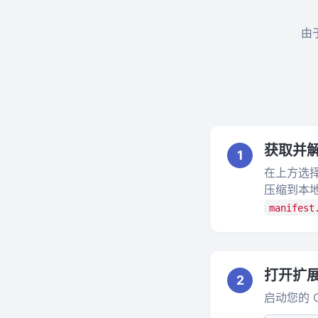
由
获取并
1
在上方选择
压缩到本
manifest
打开扩
2
启动您的 