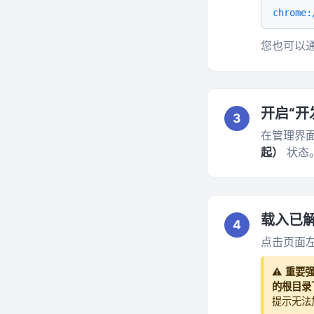
chrome:
您也可以通
开启“开
3
在管理界
起）
状态
载入已
4
点击页面
⚠️
重要
的根目录
提示无法