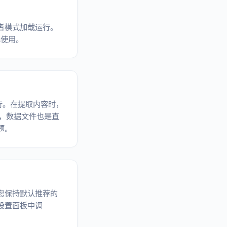
者模式加载运行。
心使用。
行。在提取内容时，
e），数据文件也是直
题。
您保持默认推荐的
设置面板中调