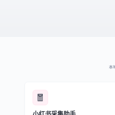
本
🧧
小红书采集助手