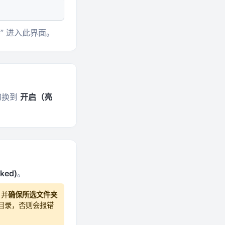
序” 进入此界面。
切换到
开启（亮
ked)
。
，并
确保所选文件夹
目录，否则会报错