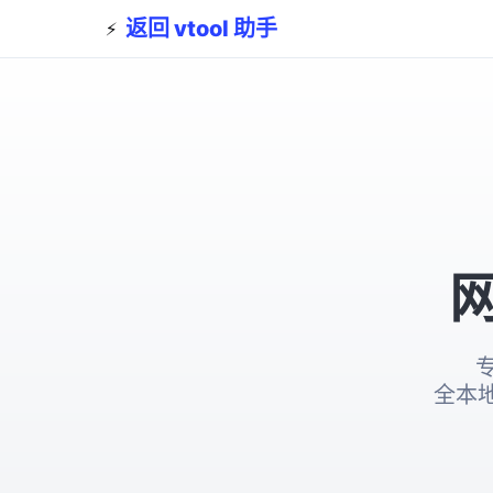
返回 vtool 助手
⚡
全本